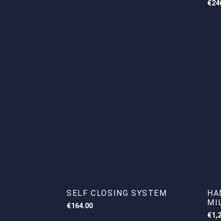
€
24
SELF CLOSING SYSTEM
HA
MI
€
164.00
€
1,