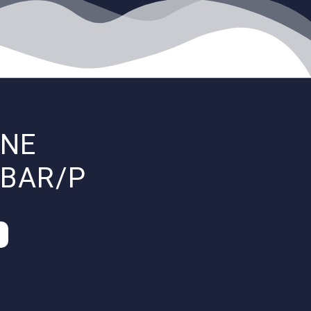
INE
 BAR/P