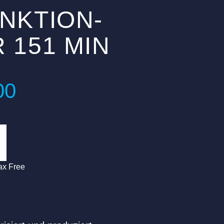
NKTION-
 151 MIN
00
ax Free