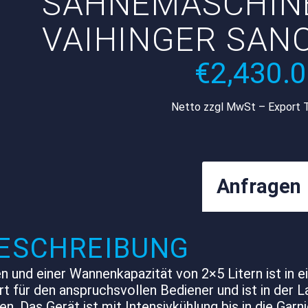
SAHNEMASCHIN
VAIHINGER SAN
€
2,430.
Netto zzgl MwSt – Export 
Anfragen
ESCHREIBUNG
 und einer Wannenkapazität von 2×5 Litern ist in
für den anspruchsvollen Bediener und ist in der La
 Das Gerät ist mit Intensivkühlung bis in die Garni