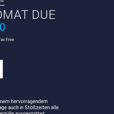
E
OMAT DUE
00
Tax Free
 einem hervorragendem
ge auch in Stoßzeiten alle
ertülle ausgestattet.