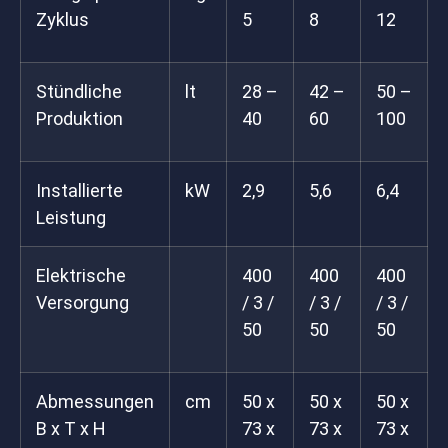
Zyklus
5
8
12
Stündliche
lt
28 –
42 –
50 –
Produktion
40
60
100
Installierte
kW
2,9
5,6
6,4
Leistung
Elektrische
400
400
400
Versorgung
/ 3 /
/ 3 /
/ 3 /
50
50
50
Abmessungen
cm
50 x
50 x
50 x
B x T x H
73 x
73 x
73 x