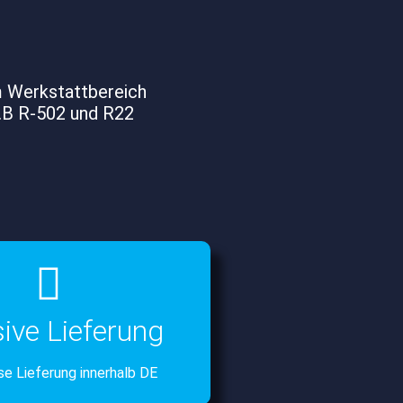
m Werkstattbereich
z.B R-502 und R22
sive Lieferung
e Lieferung innerhalb DE