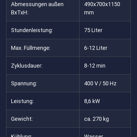
Abmessungen außen
490x700x1150
BxTxH:
mm
Stundenleistung:
75 Liter
Max. Füllmenge:
6-12 Liter
Zyklusdauer:
8-12 min
Spannung:
400 V / 50 Hz
Leistung:
8,6 kW
Gewicht:
ca. 270 kg
Kühlung:
Wasser